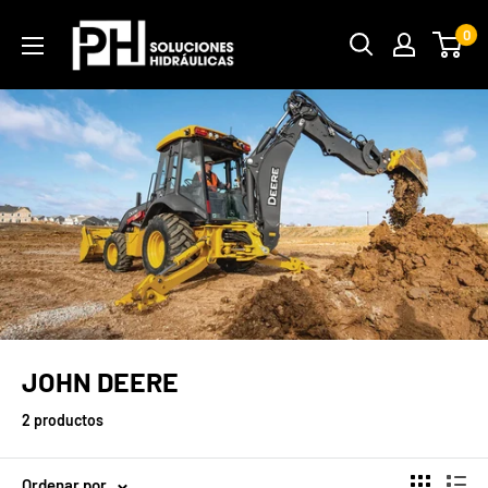
Ir
PH
0
directamente
Soluciones
al
Hidráulicas
contenido
JOHN DEERE
2 productos
Ordenar por