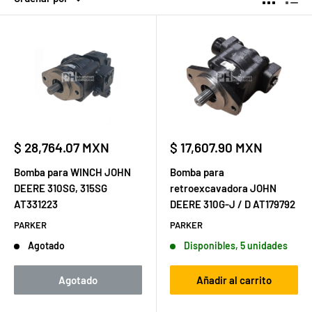
Precio
Precio
$ 28,764.07 MXN
$ 17,607.90 MXN
de
de
venta
venta
Bomba para WINCH JOHN
Bomba para
DEERE 310SG, 315SG
retroexcavadora JOHN
AT331223
DEERE 310G-J / D AT179792
PARKER
PARKER
Agotado
Disponibles, 5 unidades
Agotado
Añadir al carrito