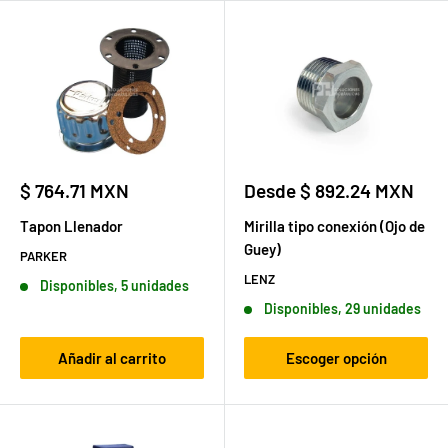
Precio
Precio
$ 764.71 MXN
Desde $ 892.24 MXN
de
de
venta
venta
Tapon Llenador
Mirilla tipo conexión (Ojo de
Guey)
PARKER
LENZ
Disponibles, 5 unidades
Disponibles, 29 unidades
Añadir al carrito
Escoger opción