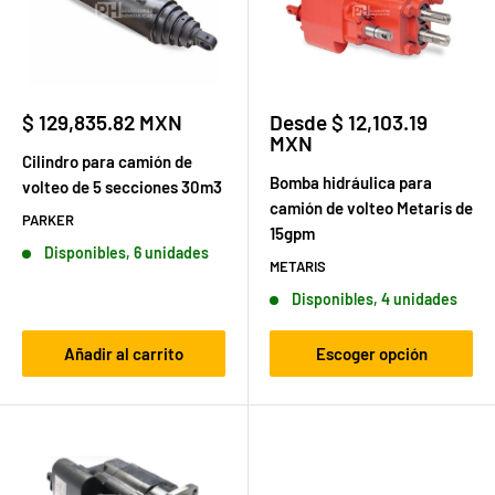
Precio
Precio
$ 129,835.82 MXN
Desde $ 12,103.19
de
de
MXN
venta
venta
Cilindro para camión de
Bomba hidráulica para
volteo de 5 secciones 30m3
camión de volteo Metaris de
PARKER
15gpm
Disponibles, 6 unidades
METARIS
Disponibles, 4 unidades
Añadir al carrito
Escoger opción