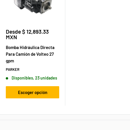
Precio
Desde $ 12,893.33
de
MXN
venta
Bomba Hidráulica Directa
Para Camión de Volteo 27
gpm
PARKER
Disponibles, 23 unidades
Escoger opción