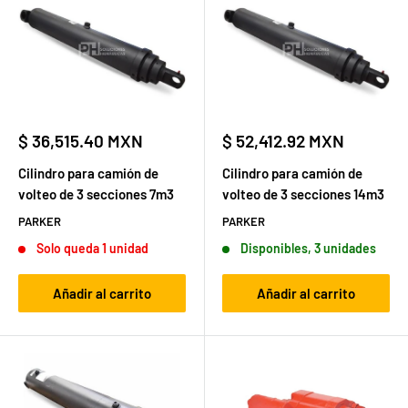
Precio
Precio
$ 36,515.40 MXN
$ 52,412.92 MXN
de
de
venta
venta
Cilindro para camión de
Cilindro para camión de
volteo de 3 secciones 7m3
volteo de 3 secciones 14m3
PARKER
PARKER
Solo queda 1 unidad
Disponibles, 3 unidades
Añadir al carrito
Añadir al carrito