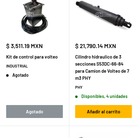
Precio
Precio
$ 3,511.19 MXN
$ 21,790.14 MXN
de
de
venta
venta
Kit de control para volteo
Cilindro hidraulico de 3
secciones S53DC-66-84
INDUSTRIAL
para Camion de Volteo de 7
Agotado
m3 PHY
PHY
Disponibles, 4 unidades
Agotado
Añadir al carrito