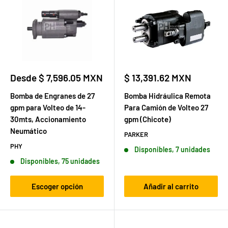
Precio
Precio
Desde $ 7,596.05 MXN
$ 13,391.62 MXN
de
de
venta
venta
Bomba de Engranes de 27
Bomba Hidráulica Remota
gpm para Volteo de 14-
Para Camión de Volteo 27
30mts, Accionamiento
gpm (Chicote)
Neumático
PARKER
PHY
Disponibles, 7 unidades
Disponibles, 75 unidades
Escoger opción
Añadir al carrito