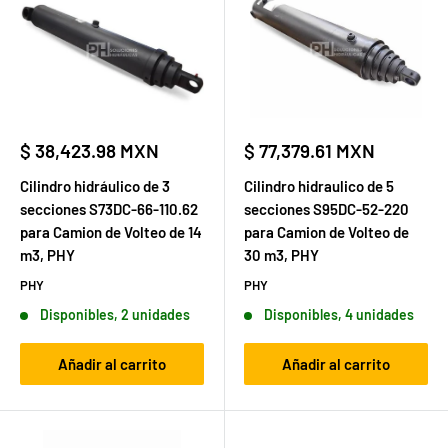
Precio
Precio
$ 38,423.98 MXN
$ 77,379.61 MXN
de
de
venta
venta
Cilindro hidráulico de 3
Cilindro hidraulico de 5
secciones S73DC-66-110.62
secciones S95DC-52-220
para Camion de Volteo de 14
para Camion de Volteo de
m3, PHY
30 m3, PHY
PHY
PHY
Disponibles, 2 unidades
Disponibles, 4 unidades
Añadir al carrito
Añadir al carrito