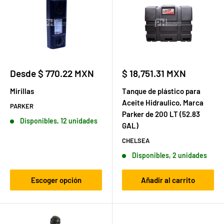
Precio
Precio
Desde $ 770.22 MXN
$ 18,751.31 MXN
de
de
venta
venta
Mirillas
Tanque de plástico para
Aceite Hidraulico, Marca
PARKER
Parker de 200 LT (52.83
Disponibles, 12 unidades
GAL)
CHELSEA
Disponibles, 2 unidades
Escoger opción
Añadir al carrito