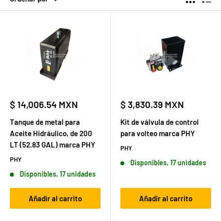
Precio
Precio
$ 14,006.54 MXN
$ 3,830.39 MXN
de
de
venta
venta
Tanque de metal para
Kit de válvula de control
Aceite Hidráulico, de 200
para volteo marca PHY
LT (52.83 GAL) marca PHY
PHY
PHY
Disponibles, 17 unidades
Disponibles, 17 unidades
Añadir al carrito
Añadir al carrito