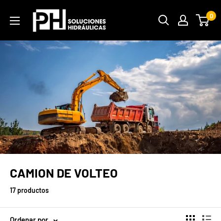
Ir
PH
0
directamente
Soluciones
al
Hidráulicas
contenido
CAMION DE VOLTEO
17 productos
Ordenar por