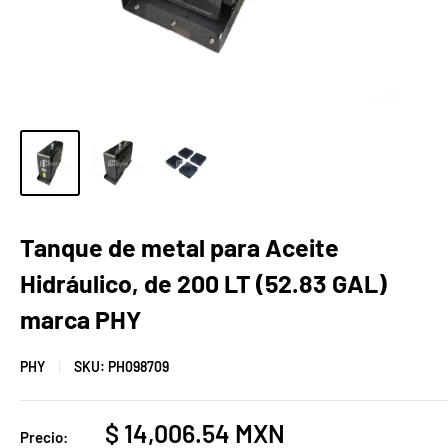
Tanque de metal para Aceite
Hidráulico, de 200 LT (52.83 GAL)
marca PHY
PHY
SKU:
PH098709
Precio
$ 14,006.54 MXN
Precio: