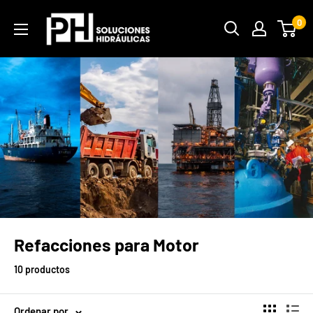
Ir
PH
0
directamente
Soluciones
al
Hidráulicas
contenido
Refacciones para Motor
10 productos
Ordenar por