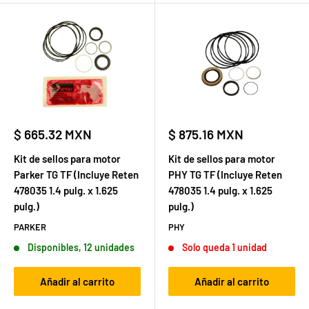
Precio
Precio
$ 665.32 MXN
$ 875.16 MXN
de
de
venta
venta
Kit de sellos para motor
Kit de sellos para motor
Parker TG TF (Incluye Reten
PHY TG TF (Incluye Reten
478035 1.4 pulg. x 1.625
478035 1.4 pulg. x 1.625
pulg.)
pulg.)
PARKER
PHY
Disponibles, 12 unidades
Solo queda 1 unidad
Añadir al carrito
Añadir al carrito