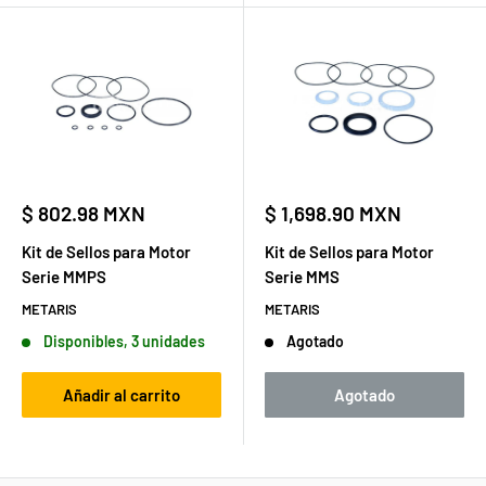
Precio
Precio
$ 802.98 MXN
$ 1,698.90 MXN
de
de
venta
venta
Kit de Sellos para Motor
Kit de Sellos para Motor
Serie MMPS
Serie MMS
METARIS
METARIS
Disponibles, 3 unidades
Agotado
Añadir al carrito
Agotado