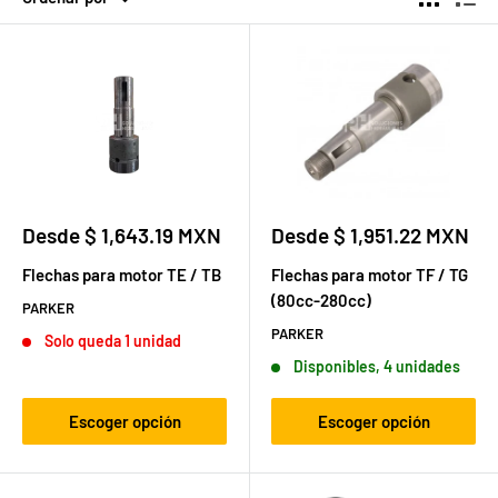
Precio
Precio
Desde $ 1,643.19 MXN
Desde $ 1,951.22 MXN
de
de
venta
venta
Flechas para motor TE / TB
Flechas para motor TF / TG
(80cc-280cc)
PARKER
PARKER
Solo queda 1 unidad
Disponibles, 4 unidades
Escoger opción
Escoger opción