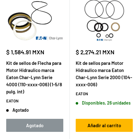
Precio
Precio
$ 1,584.91 MXN
$ 2,274.21 MXN
de
de
venta
venta
Kit de sellos de Flecha para
Kit de sellos para Motor
Motor Hidraulico marca
Hidraulico marca Eaton
Eaton Char-Lynn Serie
Char-Lynn Serie 2000 (104-
4000 (110-xxxx-006) (1-5/8
xxxx-006)
pulg. int)
EATON
EATON
Disponibles, 26 unidades
Agotado
Agotado
Añadir al carrito