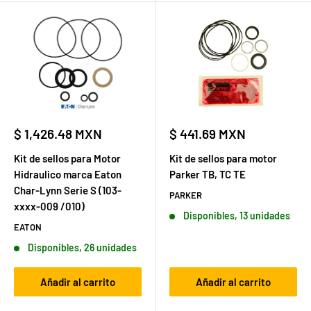
Precio
Precio
$ 1,426.48 MXN
$ 441.69 MXN
de
de
venta
venta
Kit de sellos para Motor
Kit de sellos para motor
Hidraulico marca Eaton
Parker TB, TC TE
Char-Lynn Serie S (103-
PARKER
xxxx-009 /010)
Disponibles, 13 unidades
EATON
Disponibles, 26 unidades
Añadir al carrito
Añadir al carrito