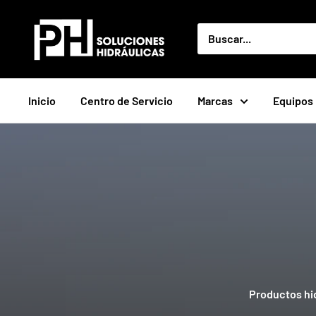
Ir
PH
directamente
Soluciones
al
Hidráulicas
contenido
Inicio
Centro de Servicio
Marcas
Equipos 
Productos hid