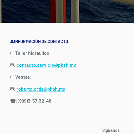
👤INFORMACIÓN DE CONTACTO:
Taller hidráulico
✉:
contacto.servicio@phsh.mx
Ventas:
✉:
roberto.ortiz@phsh.mx
☎:(999)3-57-32-48
Síguenos