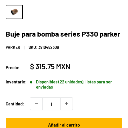
Buje para bomba series P330 parker
PARKER
SKU:
3910482306
Precio
$ 315.75 MXN
Precio:
de
venta
Inventario:
Disponibles (22 unidades), listas para ser
enviadas
Cantidad:
Añadir al carrito